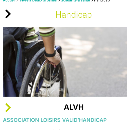
Accueil
>
Vivre à Deux-Grosnes
>
Solidarité & santé
>
Handicap
Handicap
ALVH
ASSOCIATION LOISIRS VALID’HANDICAP