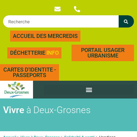
ACCUEIL DES MERCREDIS
PORTAIL USAGER
DÉCHETTERIE
INFO
URBANISME
CARTES D'IDENTITE -
PASSEPORTS
Vivre
à Deux-Grosnes