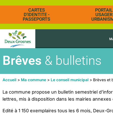
CARTES
PORTAIL
D'IDENTITE -
USAGER
PASSEPORTS
URBANIS
M
Brêves
& bulletins
Accueil
>
Ma commune
>
Le conseil municipal
>
Brèves et b
La commune propose un bulletin semestriel d’infor
lettres, mis à disposition dans les mairies annexes
Edité à 1 150 exemplaires tous les 6 mois, Deux-Gros